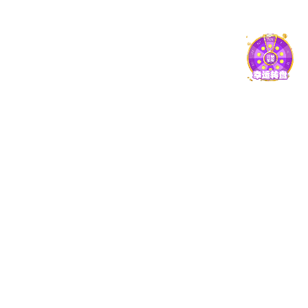
数据安全 全方位防护
在hth官网登录入口网页版平台，数据防护不仅是底层
机制，更是平台运营的基本责任。我们从用户访问到操
作全流程建立安全通道，有效防范多类潜在风险。
多重加密策略，防止数据泄露
AI 风控引擎，监测账户异常行为