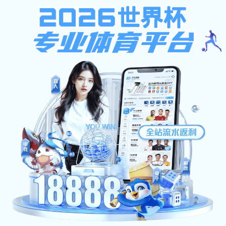
注册入口
hth官网登录入口网页版
APP
与网页版入口｜畅享全球体育
赛事与数据服务
欢迎访问
hth官网登录入口网页版
，提供全面覆
盖足球、篮球、电竞等项目的赛事资讯与数据内
容， 支持
APP下载
与
网页使用
，每日同步更新
千场比赛，聚焦热门体育内容， 助您轻松获取
赛事动态，掌握比赛节奏。