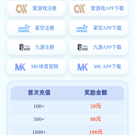
创立初心与品牌愿景
自创立之初，hth官网登录入口网页版就确立了“科技驱动体
育创新”的发展方向，融合赛事直播、数据分析与观赛互动
体验，打造兼具专业性与沉浸感的体育平台。 我们希望通
过技术力量让hth华体网页版登录入口-华体(中国)等体育内
容更便捷、更智能地触达全球用户。