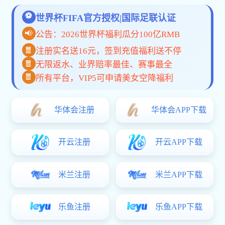
手机App
网页版
关于hth官网登录入口网页版
hth官网登录入口网页版是专注于体育赛事直播与互动体验的创
新平台，致力于为全球用户带来高速、安全与多样化的观赛服务
体验，覆盖多语种、多终端、多场景。